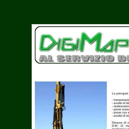
Le principali
- interpretaz
- analisi di 
- realizzazio
- prove scis
- prove con 
- analisi di s
Stesura di r
D.M. 11 ma
geologici e g